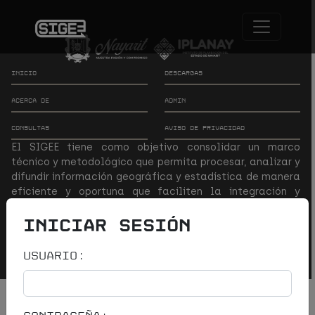
Inicio
Descargas
Acerca de
Admin
Consultas
Aviso de privacidad
El SIGEE tiene como objetivo consolidar un marco
técnico y metodológico que permita procesar, analizar y
difundir información geográfica y estadística de manera
eficiente y oportuna que faciliten la integración y
análisis de datos geoespaciales y estadísticos.
Iniciar sesión
Derechos © IPLANAY
Usuario: